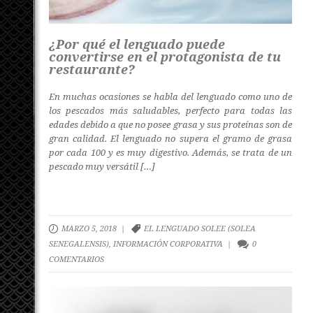
¿Por qué el lenguado puede
convertirse en el protagonista de tu
restaurante?
En muchas ocasiones se habla del lenguado como uno de
los pescados más saludables, perfecto para todas las
edades debido a que no posee grasa y sus proteínas son de
gran calidad. El lenguado no supera el gramo de grasa
por cada 100 y es muy digestivo. Además, se trata de un
pescado muy versátil […]
MARZO 5, 2018 |
EL LENGUADO SOLEE (SOLEA
SENEGALENSIS)
,
INFORMACIÓN CORPORATIVA
|
0
COMENTARIOS